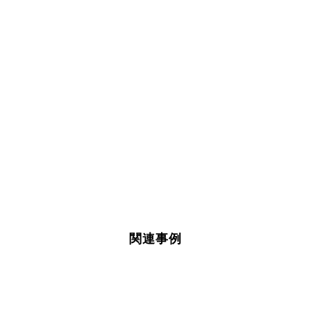
空間にあわせたサインの選び方｜ポップ・サイン・
空間に馴
デジタルサイネージの展示会レポート
空間に調和するサイン什器の選び方をテーマに、ポ
店舗什器
ップ・サイン・デジタルサイネージの展示会を開催
SHOP
しました。多様な業界から来場を集めた展示内容と
と黒を定
注目ポ...
た...
関連事例