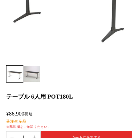
テーブル 6人用 POT180L
セール価格
¥86,900
税込
受注生産品
※配送欄をご確認ください。
数量を減らす
数量を増やす
カートに追加する