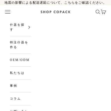
コンテンツへスキップ
地震の影響による配送遅延について、
こちら
をご確認ください。
メニュー
検索
カート
SHOP COPACK
什器を探
す
特注什器を
作る
OEM/ODM
私たちは
事例
コラム